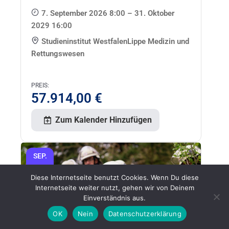
7. September 2026 8:00 – 31. Oktober
2029 16:00
Studieninstitut WestfalenLippe Medizin und
Rettungswesen
PREIS:
57.914,00
€
Zum Kalender Hinzufügen
SEP.
07
Diese Internetseite benutzt Cookies. Wenn Du diese
Internetseite weiter nutzt, gehen wir von Deinem
Einverständnis aus.
OK
Nein
Datenschutzerklärung