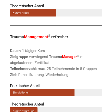
Theoretischer Anteil
Kurzvorträge
®
Trauma
Management
refresher
Dauer:
1-tägiger Kurs
®
Zielgruppe
vorwiegend
Trauma
Manager
mit
abgelaufenem Zertifikat
Teilnehmerzahl:
max. 25 Teilnehmende in 5 Gruppen
Ziel
: Rezertifizierung, Wiederholung
Praktischer Anteil
Simulationen
Theoretischer Anteil
Kurzvorträge und Skillstaining