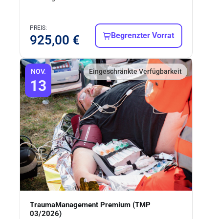
PREIS:
Begrenzter Vorrat
925,00
€
NOV.
Eingeschränkte Verfügbarkeit
13
TraumaManagement Premium (TMP
03/2026)