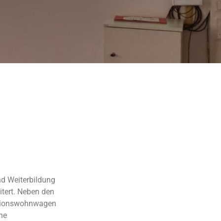
nd Weiterbildung
itert.
Neben den
lationswohnwagen
ine