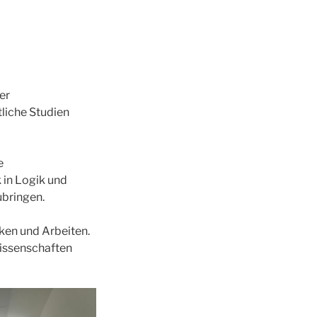
er
liche Studien
e
 in Logik und
ubringen.
nken und Arbeiten.
wissenschaften