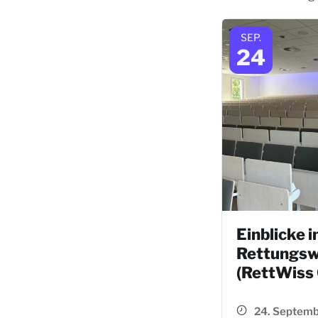
SEP.
24
Einblicke i
Rettungsw
(RettWiss
24. Septemb