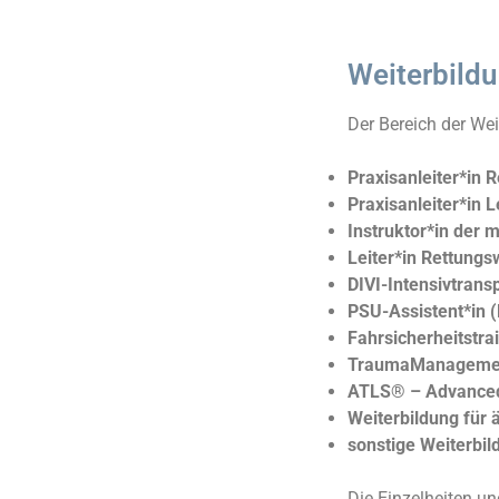
Weiterbild
Der Bereich der Wei
Praxisanleiter*in 
Praxisanleiter*in L
Instruktor*in der 
Leiter*in Rettung
DIVI-Intensivtrans
PSU-Assistent*in 
Fahrsicherheitstra
TraumaManageme
ATLS® – Advanced
Weiterbildung für 
sonstige Weiterbil
Die Einzelheiten u