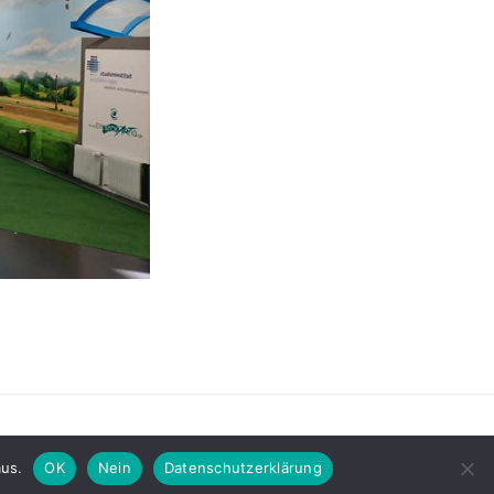
äsentiert von WordPress
aus.
OK
Nein
Datenschutzerklärung