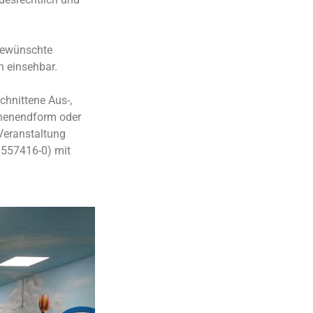
 gewünschte
n einsehbar.
chnittene Aus-,
chenendform oder
Veranstaltung
/557416-0) mit