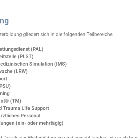
ung
terbildung gliedert sich in die folgenden Teilbereiche:
Rettungsdienst (PAL)
eitstelle (PLST)
medizinischen Simulation (IMS)
swache (LRW)
port
(PSU)
ining
nt® (TM)
 Trauma Life Support
ärztliches Personal
dungen (ein- oder mehrtägig)
nd Details der Weiterbildungen sind sowohl landes- wie auch bun