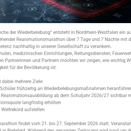
he der Wiederbelebung“ entsteht in Nordrhein-Westfalen ein 
gehender Reanimationsmarathon über 7 Tage und 7 Nächte mit d
enz nachhaltig in unserer Gesellschaft zu verankern.
len, medizinischen Einrichtungen, Rettungsdiensten, Feuerweh
ren Partnerinnen und Partnern möchten wir zeigen, wie wichtig 
eit für die Bevölkerung ist.
t dabei mehrere Ziele:
d Schüler frühzeitig an Wiederbelebungsmaßnahmen heranführe
de Reanimationsausbildung ab dem Schuljahr 2026/27 sichtbar
tionsquote langfristig erhöhen
Weltrekord aufstellen
rathon findet vom 21. bis 27. September 2026 statt. Veranstalt
 in Bielefeld. Während des gesamten Zeitraums wird rund um die 