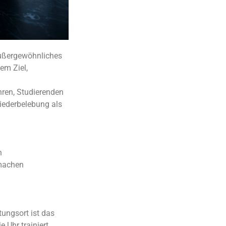
außergewöhnliches
em Ziel,
ren, Studierenden
Wiederbelebung als
n
 machen
ungsort ist das
Uhr trainiert,