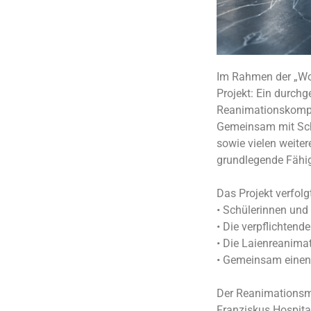
Im Rahmen der „Woc
Projekt: Ein durch
Reanimationskompet
Gemeinsam mit Schu
sowie vielen weite
grundlegende Fähigk
Das Projekt verfolg
• Schülerinnen un
• Die verpflichten
• Die Laienreanima
• Gemeinsam einen 
Der Reanimationsma
Franziskus Hospital