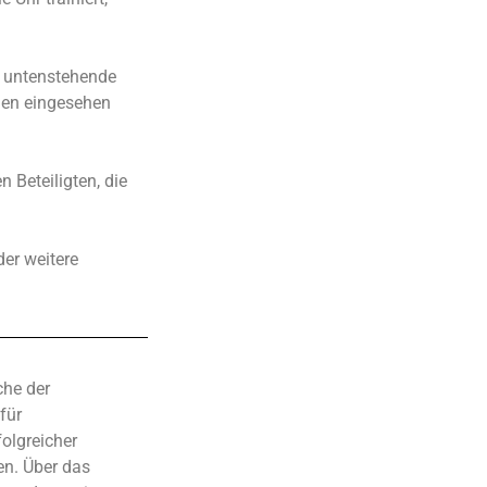
as untenstehende
nen eingesehen
n Beteiligten, die
er weitere
che der
für
olgreicher
en. Über das