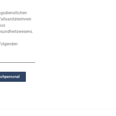
ngsdienstlichen
allsanitäterinnen
aus
Gesundheitswesens.
 folgenden
achpersonal