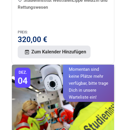
Studieninstitut WestfalenLippe Medizin und
Rettungswesen
PREIS:
320,00
€
Zum Kalender Hinzufügen
Momentan sind
DEZ.
keine Plätze mehr
04
verfügbar, bitte trage
Dich in unsere
Warteliste ein!