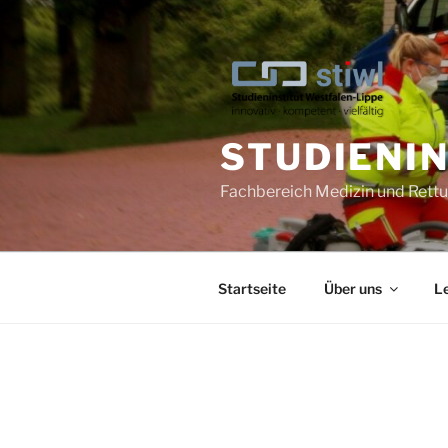
Zum
Inhalt
springen
STUDIENI
Fachbereich Medizin und Ret
Startseite
Über uns
L