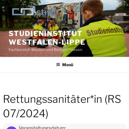
Zum
Inhalt
springen
STUDIENINSTITUT
WESTFALEN-LIPPE
Fachbereich Medizin und Rettungswesen
Menü
Rettungssanitäter*in (RS
07/2024)
Veranstaltungsdatum: