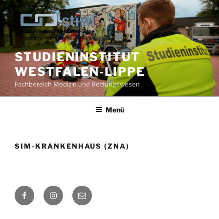
Zum
Inhalt
springen
STUDIENINSTITUT
WESTFALEN-LIPPE
Fachbereich Medizin und Rettungswesen
Menü
SIM-KRANKENHAUS (ZNA)
Facebook
Instagram
E-
Mail