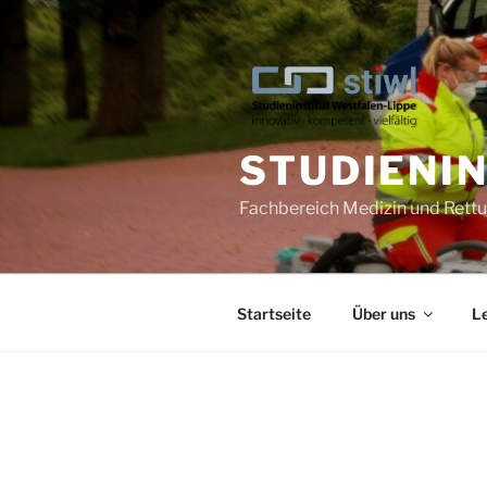
Zum
Inhalt
springen
STUDIENI
Fachbereich Medizin und Ret
Startseite
Über uns
L