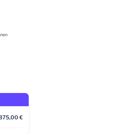
inen
375,00
€