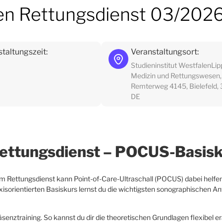
den Rettungsdienst 03/202
taltungszeit:
Veranstaltungsort:
Studieninstitut WestfalenLip
Medizin und Rettungswesen,
Remterweg 4145, Bielefeld,
DE
 Rettungsdienst – POCUS-Basis
h im Rettungsdienst kann Point-of-Care-Ultraschall (POCUS) dabei helfen
axisorientierten Basiskurs lernst du die wichtigsten sonographischen 
enztraining. So kannst du dir die theoretischen Grundlagen flexibel e