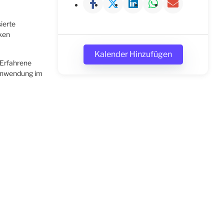
ierte
nken
Kalender Hinzufügen
 Erfahrene
n Anwendung im