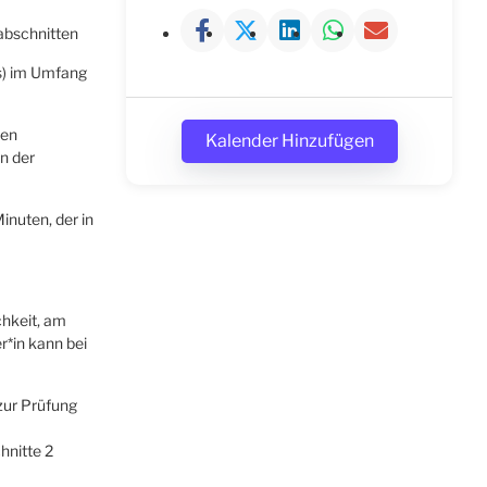
abschnitten
s) im Umfang
ten
Kalender Hinzufügen
n der
inuten, der in
chkeit, am
r*in kann bei
zur Prüfung
hnitte 2