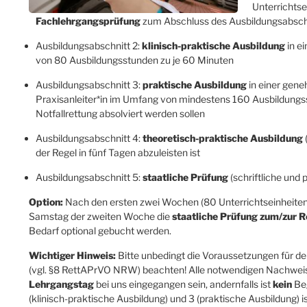
Unterrichtse
Fachlehrgangsprüfung
zum Abschluss des Ausbildungsabschn
Ausbildungsabschnitt 2:
klinisch-praktische Ausbildung
in e
von 80 Ausbildungsstunden zu je 60 Minuten
Ausbildungsabschnitt 3:
praktische Ausbildung
in einer gen
Praxisanleiter*in im Umfang von mindestens 160 Ausbildungs
Notfallrettung absolviert werden sollen
Ausbildungsabschnitt 4:
theoretisch-praktische Ausbildung
der Regel in fünf Tagen abzuleisten ist
Ausbildungsabschnitt 5:
staatliche Prüfung
(schriftliche und 
Option:
Nach den ersten zwei Wochen (80 Unterrichtseinheiten)
Samstag der zweiten Woche die
staatliche Prüfung zum/zur R
Bedarf optional gebucht werden.
Wichtiger Hinweis:
Bitte unbedingt die Voraussetzungen für d
(vgl. §8 RettAPrVO NRW) beachten! Alle notwendigen Nachwe
Lehrgangstag
bei uns eingegangen sein, andernfalls ist
kein
Beg
(klinisch-praktische Ausbildung) und 3 (praktische Ausbildung) is