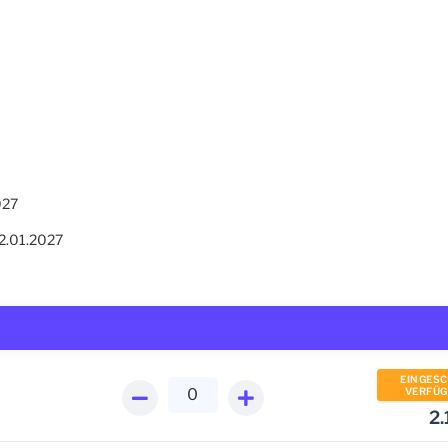
027
 22.01.2027
EINGES
VERFÜG
2