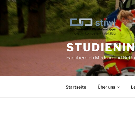
Zum
Inhalt
springen
STUDIENI
Fachbereich Medizin und Ret
Startseite
Über uns
L