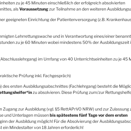
inheiten zu je 45 Minuten einschließlich der erfolgreich absolvierten
ittes, als
Voraussetzung
zur Teilnahme an den weiteren Ausbildungs
iner geeigneten Einrichtung der Patientenversorgung (z.B. Krankenhau
ehmigten Lehrrettungswache und in Verantwortung eines/einer benann
stunden zu je 60 Minuten wobei mindestens 50% der Ausbildungszeit i
(Abschlusslehrgang) im Umfang von 40 Unterrichtseinheiten zu je 45 M
praktische Prüfung inkl. Fachgespräch)
 des ersten Ausbildungsabschnittes (Fachlehrgang) besteht die Mögli
ettungshelfer*in
zu absolvieren. Diese Prüfung zum/zur Rettungshelfe
en Zugang zur Ausbildung (vgl. §5 RettAPrVO NRW) und zur Zulassung 
ise und Unterlagen müssen
bis spätestens fünf Tage vor dem ersten
inn der Ausbildung möglich! Für die Absolvierung der Ausbildungsabsc
t ein Mindestalter von 18 Jahren erforderlich!