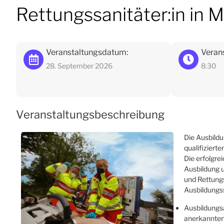
Rettungssanitäter:in in
Veranstaltungsdatum:
Verans
28. September 2026
8:30
Veranstaltungsbeschreibung
Die Ausbildu
qualifiziert
Die erfolgre
Ausbildung 
und Rettung
Ausbildungss
Ausbildungs
anerkannten