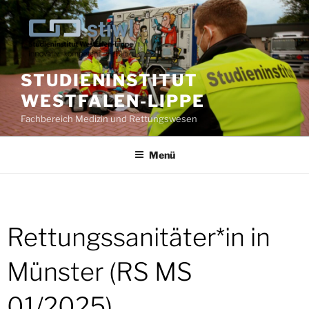
Zum
Inhalt
springen
STUDIENINSTITUT
WESTFALEN-LIPPE
Fachbereich Medizin und Rettungswesen
Menü
Rettungssanitäter*in in
Münster (RS MS
01/2025)