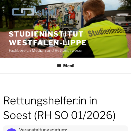
Zum
Inhalt
springen
STUDIENINSTITUT
WESTFALEN-LIPPE
Fachbereich Medizin und Rettungswesen
Menü
Rettungshelfer:in in
Soest (RH SO 01/2026)
Veranstaltungsdatum: