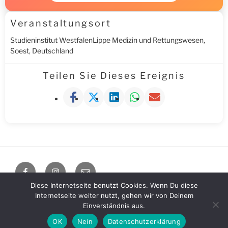
Veranstaltungsort
Studieninstitut WestfalenLippe Medizin und Rettungswesen,
Soest, Deutschland
Teilen Sie Dieses Ereignis
Facebook
Instagram
E-
Mail
Diese Internetseite benutzt Cookies. Wenn Du diese
Internetseite weiter nutzt, gehen wir von Deinem
Impressum / Datenschutzerklärung
Stolz präsentiert von
Einverständnis aus.
WordPress
OK
Nein
Datenschutzerklärung