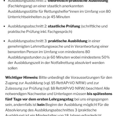
Ausbildungsabschnitt 1:
theoretisch-praktische Ausbildung
(Fachlehrgang) an einer staatlich anerkannten
Ausbildungsstätte für Rettungshelfer*innen im Umfang von 80
Unterrichtseinheiten zu je 45 Minuten
Ausbildungsabschnitt 2:
staatliche Prüfung
(schriftliche und
praktische Prüfung inkl. Fachgespräch)
Ausbildungsabschnitt 3:
praktische Ausbildung
in einer
genehmigten Lehrrettungswache und in Verantwortung einer
benannten Person im Umfang von mindestens 80
Ausbildungsstunden zu je 60 Minuten wobei mindestens 50%
der Ausbildungszeit in der Notfallrettung absolviert werden
sollen
Wichtiger Hinweis:
Bitte unbedingt die Voraussetzungen für den
Zugang zur Ausbildung (vgl. §5 RettAPrVO NRW) und zur
Zulassung zur Prüfung (vgl. §8 RettAPrVO NRW) beachten! Alle
notwendigen Nachweise und Unterlagen müssen
bis spätestens
fünf Tage vor dem ersten Lehrgangstag
bei uns eingegangen
sein, andernfalls ist
kein
Beginn der Ausbildung möglich! Für die
Absolvierung des Ausbildungsabschnittes 3 (praktische
Ausbildung) ist ein Mindestalter von 18 Jahren erforderlich!