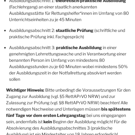
Ausbildungsabschnitt 1:
theoretisch-praktische Ausbildung
(Fachlehrgang) an einer staatlich anerkannten
Ausbildungsstätte für Rettungshelfer*innen im Umfang von 80
Unterrichtseinheiten zu je 45 Minuten
Ausbildungsabschnitt 2:
staatliche Prüfung
(schriftliche und
praktische Prüfung inkl. Fachgespräch)
Ausbildungsabschnitt 3:
praktische Ausbildung
in einer
genehmigten Lehrrettungswache und in Verantwortung einer
benannten Person im Umfang von mindestens 80
Ausbildungsstunden zu je 60 Minuten wobei mindestens 50%
der Ausbildungszeit in der Notfallrettung absolviert werden
sollen
Wichtiger Hinweis:
Bitte unbedingt die Voraussetzungen für den
Zugang zur Ausbildung (vgl. §5 RettAPrVO NRW) und zur
Zulassung zur Prüfung (vgl. §8 RettAPrVO NRW) beachten! Alle
notwendigen Nachweise und Unterlagen müssen
bis spätestens
fünf Tage vor dem ersten Lehrgangstag
bei uns eingegangen
sein, andernfalls ist
kein
Beginn der Ausbildung möglich! Für die
Absolvierung des Ausbildungsabschnittes 3 (praktische
Ausbildung) ist ein Mindestalter von 18 Jahren erforderlich!