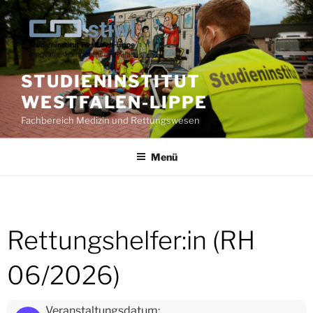
Zum
Inhalt
springen
STUDIENINSTITUT
WESTFALEN-LIPPE
Fachbereich Medizin und Rettungswesen
Menü
Rettungshelfer:in (RH
06/2026)
Veranstaltungsdatum: