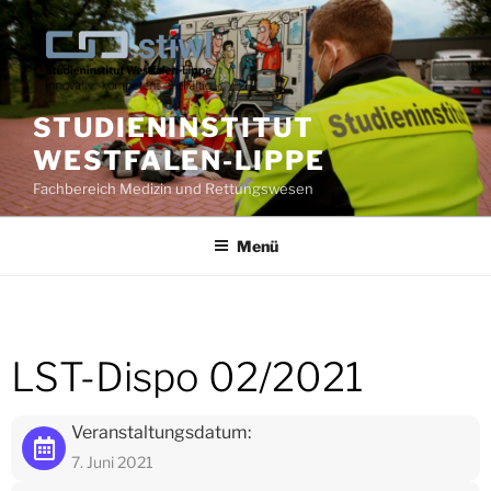
Zum
Inhalt
springen
STUDIENINSTITUT
WESTFALEN-LIPPE
Fachbereich Medizin und Rettungswesen
Menü
LST-Dispo 02/2021
Veranstaltungsdatum:
7. Juni 2021