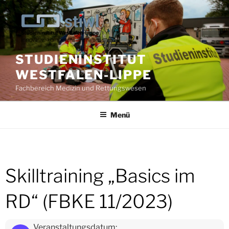
Zum
Inhalt
springen
STUDIENINSTITUT
WESTFALEN-LIPPE
Fachbereich Medizin und Rettungswesen
Menü
Skilltraining „Basics im
RD“ (FBKE 11/2023)
Veranstaltungsdatum: