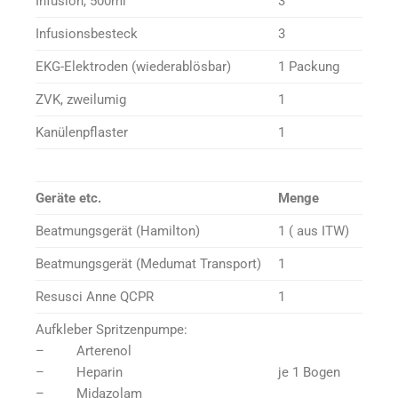
Infusion, 500ml
3
Infusionsbesteck
3
EKG-Elektroden (wiederablösbar)
1 Packung
ZVK, zweilumig
1
Kanülenpflaster
1
Geräte etc.
Menge
Beatmungsgerät (Hamilton)
1 ( aus ITW)
Beatmungsgerät (Medumat Transport)
1
Resusci Anne QCPR
1
Aufkleber Spritzenpumpe:
– Arterenol
– Heparin
je 1 Bogen
– Midazolam