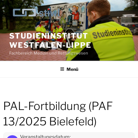
Zum
Inhalt
springen
STUDIENINSTITUT
WESTFALEN-LIPPE
Fachbereich Medizin und Rettungswesen
Menü
PAL-Fortbildung (PAF
13/2025 Bielefeld)
Veranstaltungsdatum: