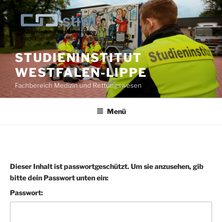
Zum
Inhalt
springen
STUDIENINSTITUT
WESTFALEN-LIPPE
Fachbereich Medizin und Rettungswesen
Menü
Dieser Inhalt ist passwortgeschützt. Um sie anzusehen, gib
bitte dein Passwort unten ein:
Passwort: