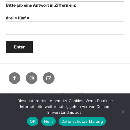
Bitte gib eine Antwort in Ziffern ein:
drei × fünf =
Facebook
Instagram
E-
Mail
Impressum / Datenschutzerklärung
Stolz präsentiert von
Diese Internetseite benutzt Cookies. Wenn Du diese
WordPress
Internetseite weiter nutzt, gehen wir von Deinem
Einverständnis aus.
OK
Nein
Datenschutzerklärung